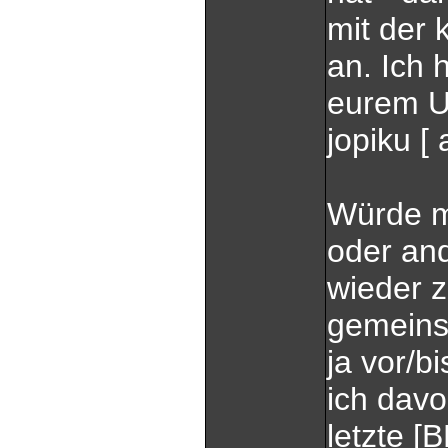
mit der 
an. Ich 
eurem U
jopiku [ 
Würde m
oder and
wieder 
gemeins
ja vor/b
ich dav
letzte [B