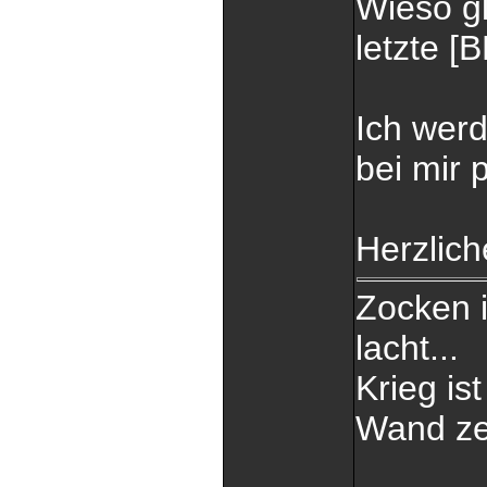
Wieso g
letzte [B
Ich wer
bei mir 
Herzlic
Zocken 
lacht...
Krieg is
Wand zer