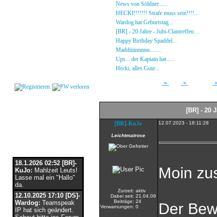
Gästebuch
»
News von Söldner......
16.10.23 - 15:14 von [D
Regeln
»
HECKI!!!!!!! Strafe muss sein!!!!...
21.09.23
Kalender
»
Wardog hat Geburtstag...
15.07.23 - 19:26 von
Impressum
»
[BR] - 20 Jahre - Jubi-Clantreffen ...
13.07.23
Datenschutz
»
Happy Birthday Spaddel...
11.06.23 - 23:13 
Kontakt
»
Maddiiiinnnnn........
18.02.23 - 22:17 von [DS]
»
Ups... der Kaptain hat......
03.12.22 - 08:24 von
Login
»
Hecki, alles Gute...
12.10.22 - 23:54 von BR-He
»
»
Forum
Array
Stammtisch
[BR] - 20 
[BR]-KuJo
12.07.2023 - 18:11:28
Leichtmatrose
Flaschenpost
18.1.2026 02:52 [BR]-
Moin z
KuJo:
Mahlzeit Leuts!
Lasse mal ein "Hallo"
da.
Zurzeit:
aktiv
12.10.2025 17:10 [DS]-
Dabei seit:
21.04.09
Beiträge:
24
Wardog:
Teamspeak
Der Bew
Verwarnungen:
0
IP hat sich geändert.