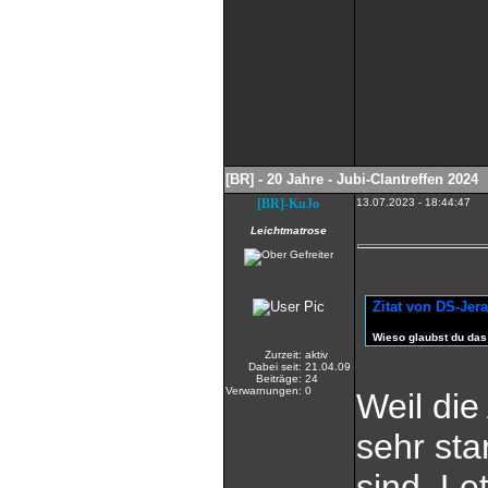
[BR] - 20 Jahre - Jubi-Clantreffen 2024
[BR]-KuJo
13.07.2023 - 18:44:47
Leichtmatrose
Zitat von DS-Jer
Wieso glaubst du das e
Zurzeit:
aktiv
Dabei seit:
21.04.09
Beiträge:
24
Verwarnungen:
0
Weil die
sehr st
sind. Le