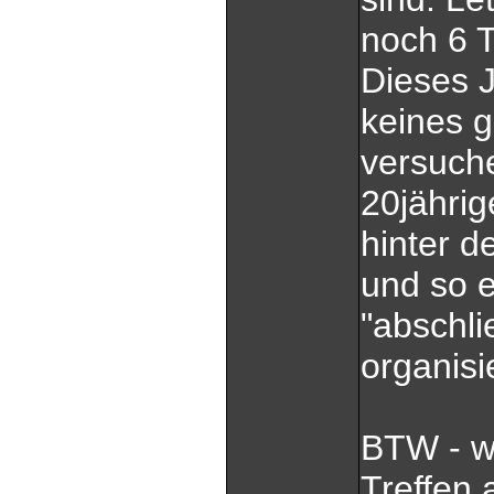
noch 6 T
Dieses J
keines 
versuche
20jähri
hinter 
und so e
"abschli
organisi
BTW - w
Treffen