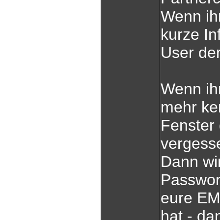
Wenn ihr
kurze In
User de
Wenn ihr
mehr ken
Fenster
vergess
Dann wi
Passwor
eure EM
hat - da