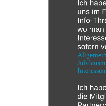
Ich habe
uns im F
Info-Th
wo man e
Interes
sofern 
Allgemein
Jubiläusm
Interesse
Ich habe
die Mitg
Partnerc