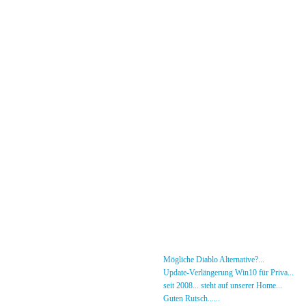
Menü
News
»
Mögliche Diablo Alternative?...
30.01.26 - 18
Forum
»
Update-Verlängerung Win10 für Priva...
27.
[DS]-Shop
»
seit 2008... steht auf unserer Home...
05.05.2
Mitglieder
»
Guten Rutsch......
31.12.23 - 12:50 von [DS]-Jer