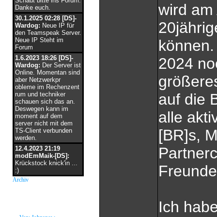
Schaut bitte ins Forum.
wird am
Danke euch.
30.1.2025 02:28 [DS]-
20jährig
Wardog:
Neue IP für
den Teamspeak Server.
Neue IP Steht im
können. 
Forum
1.6.2023 18:26 [DS]-
2024 no
Wardog:
Der Server ist
Online. Momentan sind
größere
aber Netzwerkpr
obleme im Rechenzent
rum und techniker
auf die B
schauen sich das an.
Deswegen kann im
alle akt
moment auf dem
server nicht mit dem
[BR]s, M
TS-Client verbunden
werden.
Partner
12.4.2023 21:19
modEmMaik-[DS]:
Krückstock knick'in ...
Freunde
:)
Archiv
neue Grüße
Ich habe