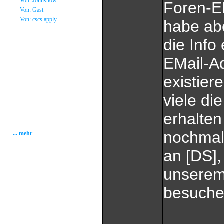
»
Von: Johnsnow
Foren-E
»
Von: Gast
»
Von: cscs apply
habe abe
Statistik
die Info
EMail-A
Gesamt: 2001148
Heute: 132
Gestern: 268
existie
Gästebuch: 58
Forum Posts: 20086
viele di
Forum Threads: 2503
Angemeldete User: 184
Wait a Email User: 0
erhalten
User in Map: 39
Online: 13
nochmal 
... mehr
an [DS],
unserem
besuche