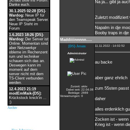
Schaut bitte ins Forum.
Na ja... gibt ja a
Danke euch.
30.1.2025 02:28 [DS]-
Wardog:
Neue IP für
Zuletzt modifizie
den Teamspeak Server.
Neue IP Steht im
Napalm in dje moor
Forum
Booby traps in dje 
1.6.2023 18:26 [DS]-
Wardog:
Der Server ist
Maddiiiinnnnn.....
Online. Momentan sind
[DS]-Jeram
11.11.2022 - 14:02:52
aber Netzwerkpr
obleme im Rechenzent
Administrator
rum und techniker
schauen sich das an.
au backe
Deswegen kann im
moment auf dem
server nicht mit dem
aber ganz ehrlich
TS-Client verbunden
werden.
Zurzeit:
aktiv
zum 55sten passt 
12.4.2023 21:19
Dabei seit:
22.04.08
modEmMaik-[DS]:
Beiträge:
2669
Verwarnungen:
0
Krückstock knick'in ...
daher
:)
Archiv
alles erdenklich g
neue Grüße
Zocken ist - wenn 
Krieg ist - wenn d