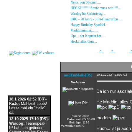
Gästebuch
»
News von Söldner......
16.10.23 - 15:14 von [D
Regeln
»
HECKI!!!!!!! Strafe muss sein!!!!...
21.09.23
Kalender
»
Wardog hat Geburtstag...
15.07.23 - 19:26 von
Impressum
»
[BR] - 20 Jahre - Jubi-Clantreffen ...
13.07.23
Datenschutz
»
Happy Birthday Spaddel...
11.06.23 - 23:13 
Kontakt
»
Maddiiiinnnnn........
18.02.23 - 22:17 von [DS]
»
Ups... der Kaptain hat......
03.12.22 - 08:24 von
Login
»
Hecki, alles Gute...
12.10.22 - 23:54 von BR-He
»
»
Forum
Array
Stammtisch
modEmMaik-[DS]
10.11.2022 - 23:07:03
Moderator
Flaschenpost
Da ich nur asozia
18.1.2026 02:52 [BR]-
He Maddin, alles 
KuJo:
Mahlzeit Leuts!
Lasse mal ein "Hallo"
da.
Zurzeit:
aktiv
modem
12.10.2025 17:10 [DS]-
Dabei seit:
05.05.08
Beiträge:
1129
Wardog:
Teamspeak
Verwarnungen:
0
IP hat sich geändert.
Huch... ist ja auc