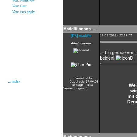
»
Von: Johnsnow
»
Von: Gast
»
Von: cscs apply
Statistik
Maddiiiinnnnn.....
Gesamt: 2001493
[DS]-maddin
18.02.2023 - 22:17:57
Heute: 197
Administrator
Gestern: 280
Gästebuch: 58
... bin gerade vo
Forum Posts: 20086
beiden!
Forum Threads: 2503
Angemeldete User: 184
Wait a Email User: 0
User in Map: 39
Online: 1
Zurzeit:
aktiv
... mehr
Dabei seit:
27.04.08
Wen
Beiträge:
2414
Verwarnungen:
0
wir
mit 
Denn
Maddiiiinnnnn.....