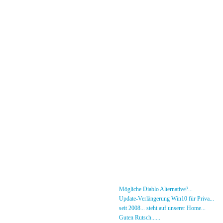
Menü
News
»
Mögliche Diablo Alternative?...
30.01.26 - 18
Forum
»
Update-Verlängerung Win10 für Priva...
27.
[DS]-Shop
»
seit 2008... steht auf unserer Home...
05.05.2
Mitglieder
»
Guten Rutsch......
31.12.23 - 12:50 von [DS]-Jer