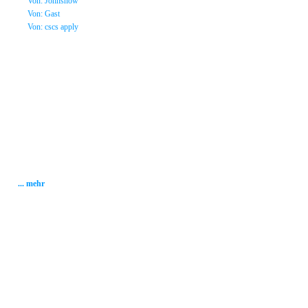
»
Von: Johnsnow
»
Von: Gast
»
Von: cscs apply
Statistik
Gesamt: 2001653
Heute: 20
Gestern: 337
Gästebuch: 58
Forum Posts: 20086
Forum Threads: 2503
Angemeldete User: 184
Wait a Email User: 0
User in Map: 39
Online: 3
... mehr