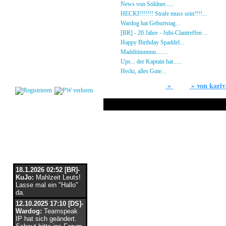
Gästebuch
»
News von Söldner......
16.10.23 - 15:14 von [D
Regeln
»
HECKI!!!!!!! Strafe muss sein!!!!...
21.09.23
Kalender
»
Wardog hat Geburtstag...
15.07.23 - 19:26 von
Impressum
»
[BR] - 20 Jahre - Jubi-Clantreffen ...
13.07.23
Datenschutz
»
Happy Birthday Spaddel...
11.06.23 - 23:13 
Kontakt
»
Maddiiiinnnnn........
18.02.23 - 22:17 von [DS]
»
Ups... der Kaptain hat......
03.12.22 - 08:24 von
Login
»
Hecki, alles Gute...
12.10.22 - 23:54 von BR-He
»
»
von kari
Users
Gallery
Flaschenpost
18.1.2026 02:52 [BR]-
KuJo:
Mahlzeit Leuts!
Lasse mal ein "Hallo"
da.
12.10.2025 17:10 [DS]-
Wardog:
Teamspeak
IP hat sich geändert.