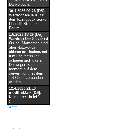
Schaut bitte ins Forum.
Danke euch.
30.1.2025 02:28 [DS]-
Wardog:
Neue IP für
den Teamspeak Server.
Neue IP Steht im
Forum
1.6.2023 18:26 [DS]-
Wardog:
Der Server ist
Online. Momentan sind
aber Netzwerkpr
obleme im Rechenzent
rum und techniker
schauen sich das an.
Deswegen kann im
moment auf dem
server nicht mit dem
TS-Client verbunden
werden.
12.4.2023 21:19
modEmMaik-[DS]:
Krückstock knick'in ...
:)
Archiv
neue Grüße