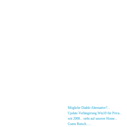
Menü
News
»
Mögliche Diablo Alternative?...
30.01.26 - 18
Forum
»
Update-Verlängerung Win10 für Priva...
27.
[DS]-Shop
»
seit 2008... steht auf unserer Home...
05.05.2
Mitglieder
»
Guten Rutsch......
31.12.23 - 12:50 von [DS]-Jer