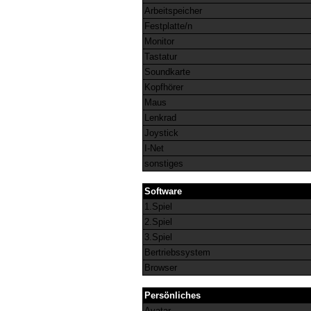
Arbeitspeicher
Festplatte/n
Monitor
Tastatur
Soundkarte
Kopfhörer
Maus
Lenkrad
Joystick
I-Net
sonstiges
Software
1.Spiel
2.Spiel
3.Spiel
Bertriebssystem
Browser
Persönliches
Avatar