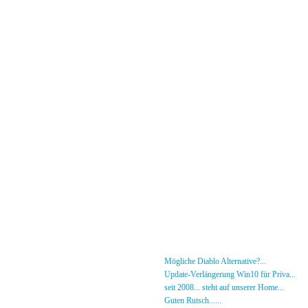
Menü
News
»
Mögliche Diablo Alternative?...
30.01.26 - 18
Forum
»
Update-Verlängerung Win10 für Priva...
27.
[DS]-Shop
»
seit 2008... steht auf unserer Home...
05.05.2
Mitglieder
»
Guten Rutsch......
31.12.23 - 12:50 von [DS]-Jer