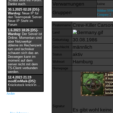
Schaut bitte ins Forum.
Verwarnungen
Danke euch.
keine
30.1.2025 02:28 [DS]-
Söldner SS
Gruppen
Wardog:
Neue IP für
Company 2
den Teamspeak Server.
Neue IP Steht im
Crew-Killer Carso
Forum
Piratenname
1.6.2023 18:26 [DS]-
Land
Wardog:
Der Server ist
Online. Momentan sind
30.08.1986
Geburtstag
aber Netzwerkpr
obleme im Rechenzent
männlich
Geschlecht
rum und techniker
schauen sich das an.
aktiv
Status
Deswegen kann im
moment auf dem
Hamburg
Wohnort
server nicht mit dem
TS-Client verbunden
Homepage
werden.
12.4.2023 21:19
modEmMaik-[DS]:
Krückstock knick'in ...
:)
Archiv
neue Grüße
Signatur
Es gibt wohl keine