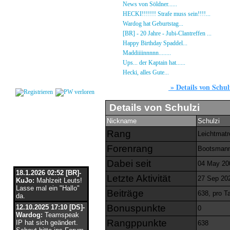
Gästebuch
»
News von Söldner......
16.10.23 - 15:14 von [D
Regeln
»
HECKI!!!!!!! Strafe muss sein!!!!...
21.09.23
Kalender
»
Wardog hat Geburtstag...
15.07.23 - 19:26 von
Impressum
»
[BR] - 20 Jahre - Jubi-Clantreffen ...
13.07.23
Datenschutz
»
Happy Birthday Spaddel...
11.06.23 - 23:13 
Kontakt
»
Maddiiiinnnnn........
18.02.23 - 22:17 von [DS]
»
Ups... der Kaptain hat......
03.12.22 - 08:24 von
Login
»
Hecki, alles Gute...
12.10.22 - 23:54 von BR-He
»
Details von Schul
Users
Details von Schulzi
Nickname
Schulzi
Rang
Leichtmat
Forenrang
Bootsman
Flaschenpost
Dabei seit
04 May 20
18.1.2026 02:52 [BR]-
Letzte Aktivität
27 Sep 202
KuJo:
Mahlzeit Leuts!
Lasse mal ein "Hallo"
Beiträge
638, pro T
da.
Bonuspunkte
12.10.2025 17:10 [DS]-
0
Wardog:
Teamspeak
Rangppunkte
IP hat sich geändert.
638