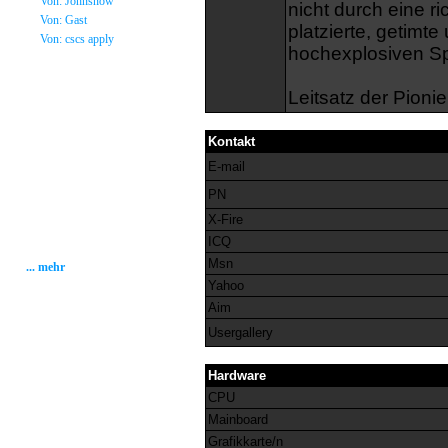
»
Von: Johnsnow
nicht durch eine r
»
Von: Gast
platzierte, getimt
»
Von: cscs apply
hochexplosiven Sp
Statistik
Leitsatz der Pioni
Gesamt: 2001238
Heute: 222
Kontakt
Gestern: 268
Gästebuch: 58
E-mail
Forum Posts: 20086
Forum Threads: 2503
PN
Angemeldete User: 184
X-Fire
Wait a Email User: 0
User in Map: 39
ICQ
Online: 1
Msn
... mehr
Yahoo
Aim
Usergallery
Hardware
CPU
Mainboard
Grafikkarte/n