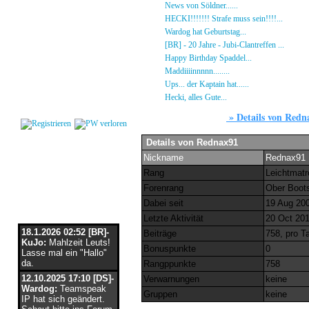
Gästebuch
»
News von Söldner......
16.10.23 - 15:14 von [D
Regeln
»
HECKI!!!!!!! Strafe muss sein!!!!...
21.09.23
Kalender
»
Wardog hat Geburtstag...
15.07.23 - 19:26 von
Impressum
»
[BR] - 20 Jahre - Jubi-Clantreffen ...
13.07.23
Datenschutz
»
Happy Birthday Spaddel...
11.06.23 - 23:13 
Kontakt
»
Maddiiiinnnnn........
18.02.23 - 22:17 von [DS]
»
Ups... der Kaptain hat......
03.12.22 - 08:24 von
Login
»
Hecki, alles Gute...
12.10.22 - 23:54 von BR-He
»
Details von Redn
Users
Details von Rednax91
Nickname
Rednax91
Rang
Leichtmat
Forenrang
Ober Boo
Flaschenpost
Dabei seit
19 Aug 20
Letzte Aktivität
20 Oct 201
18.1.2026 02:52 [BR]-
Beiträge
758, pro T
KuJo:
Mahlzeit Leuts!
Bonuspunkte
0
Lasse mal ein "Hallo"
da.
Rangppunkte
758
12.10.2025 17:10 [DS]-
Verwarnungen
keine
Wardog:
Teamspeak
Gruppen
keine
IP hat sich geändert.