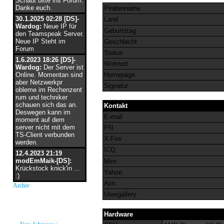
Schaut bitte ins Forum.
Danke euch.
Piratenname
30.1.2025 02:28 [DS]-
Land
Wardog:
Neue IP für
Geburtstag
den Teamspeak Server.
Neue IP Steht im
Geschlecht
Forum
Status
1.6.2023 18:26 [DS]-
Wohnort
Wardog:
Der Server ist
Online. Momentan sind
Homepage
aber Netzwerkpr
Signatur
obleme im Rechenzent
rum und techniker
schauen sich das an.
Kontakt
Deswegen kann im
E-mail
moment auf dem
server nicht mit dem
PN
TS-Client verbunden
X-Fire
werden.
ICQ
12.4.2023 21:19
modEmMaik-[DS]:
Msn
Krückstock knick'in ...
Yahoo
:)
Aim
Archiv
Usergallery
neue Grüße
Hardware