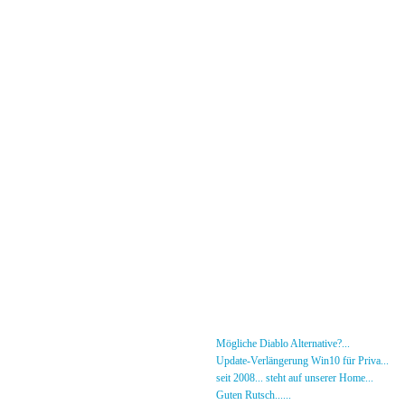
Menü
News
»
Mögliche Diablo Alternative?...
30.01.26 - 18
Forum
»
Update-Verlängerung Win10 für Priva...
27.
[DS]-Shop
»
seit 2008... steht auf unserer Home...
05.05.2
Mitglieder
»
Guten Rutsch......
31.12.23 - 12:50 von [DS]-Jer