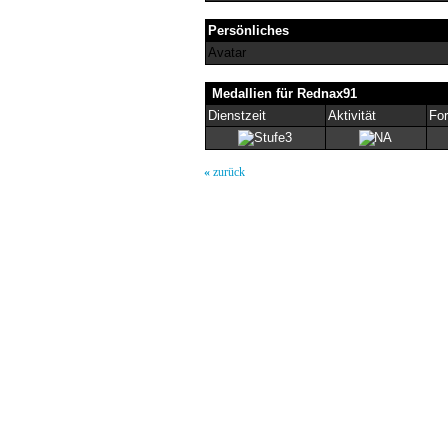
Persönliches
Avatar
Medallien für Rednax91
Dienstzeit
Aktivität
For
«
zurück