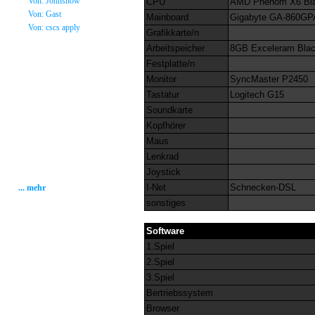
»
Von: Johnsnow
CPU
AMD Phenom X6 Bla
»
Von: Gast
Mainboard
Gigabyte GA-860G
»
Von: cscs apply
Grafikkarte/n
Arbeitspeicher
8GB Exceleram Blac
Statistik
Festplatte/n
Monitor
SyncMaster P2450
Gesamt: 2001215
Heute: 199
Tastatur
Logitech G15
Gestern: 268
Soundkarte
Gästebuch: 58
Forum Posts: 20086
Kopfhörer
Forum Threads: 2503
Maus
Angemeldete User: 184
Wait a Email User: 0
Lenkrad
User in Map: 39
Joystick
Online: 3
I-Net
Schnecken-DSL
... mehr
sonstiges
Software
1.Spiel
2.Spiel
3.Spiel
Bertriebssystem
Browser