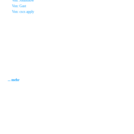
»
Von: Johnsnow
»
Von: Gast
»
Von: cscs apply
Statistik
Gesamt: 2001792
Heute: 159
Gestern: 337
Gästebuch: 58
Forum Posts: 20086
Forum Threads: 2503
Angemeldete User: 184
Wait a Email User: 0
User in Map: 39
Online: 2
... mehr