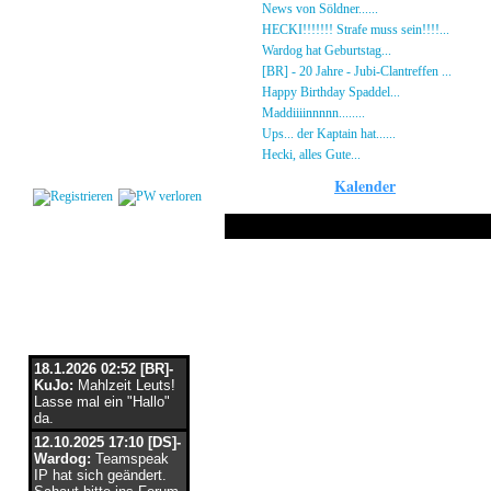
Gästebuch
»
News von Söldner......
16.10.23 - 15:14 von [D
Regeln
»
HECKI!!!!!!! Strafe muss sein!!!!...
21.09.23
Kalender
»
Wardog hat Geburtstag...
15.07.23 - 19:26 von
Impressum
»
[BR] - 20 Jahre - Jubi-Clantreffen ...
13.07.23
Datenschutz
»
Happy Birthday Spaddel...
11.06.23 - 23:13 
Kontakt
»
Maddiiiinnnnn........
18.02.23 - 22:17 von [DS]
»
Ups... der Kaptain hat......
03.12.22 - 08:24 von
Login
»
Hecki, alles Gute...
12.10.22 - 23:54 von BR-He
Kalender
Nur am 6 März 
Flaschenpost
18.1.2026 02:52 [BR]-
KuJo:
Mahlzeit Leuts!
Lasse mal ein "Hallo"
da.
12.10.2025 17:10 [DS]-
Wardog:
Teamspeak
IP hat sich geändert.