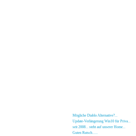
Menü
News
»
Mögliche Diablo Alternative?...
30.01.26 - 18
Forum
»
Update-Verlängerung Win10 für Priva...
27.
[DS]-Shop
»
seit 2008... steht auf unserer Home...
05.05.2
Mitglieder
»
Guten Rutsch......
31.12.23 - 12:50 von [DS]-Jer