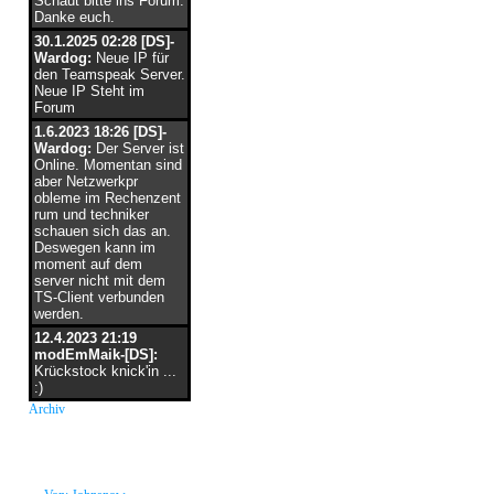
Schaut bitte ins Forum.
Danke euch.
30.1.2025 02:28 [DS]-
Wardog:
Neue IP für
den Teamspeak Server.
Neue IP Steht im
Forum
1.6.2023 18:26 [DS]-
Wardog:
Der Server ist
Online. Momentan sind
aber Netzwerkpr
obleme im Rechenzent
rum und techniker
schauen sich das an.
Deswegen kann im
moment auf dem
server nicht mit dem
TS-Client verbunden
werden.
12.4.2023 21:19
modEmMaik-[DS]:
Krückstock knick'in ...
:)
Archiv
neue Grüße