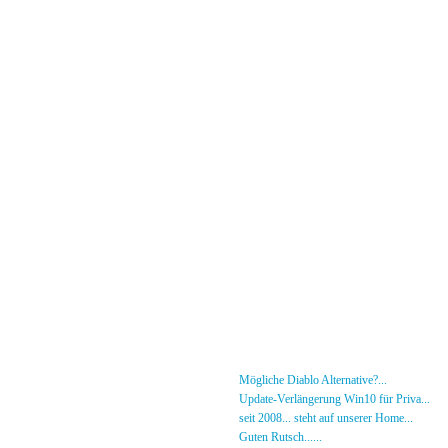
Menü
News
»
Mögliche Diablo Alternative?...
30.01.26 - 18
Forum
»
Update-Verlängerung Win10 für Priva...
27.
[DS]-Shop
»
seit 2008... steht auf unserer Home...
05.05.2
Mitglieder
»
Guten Rutsch......
31.12.23 - 12:50 von [DS]-Jer