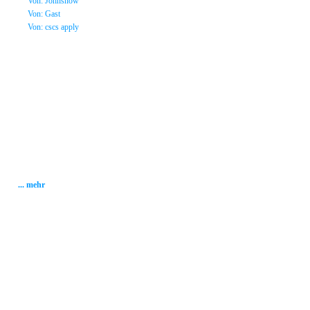
»
Von: Johnsnow
»
Von: Gast
»
Von: cscs apply
Statistik
Gesamt: 2001561
Heute: 265
Gestern: 280
Gästebuch: 58
Forum Posts: 20086
Forum Threads: 2503
Angemeldete User: 184
Wait a Email User: 0
User in Map: 39
Online: 59
... mehr