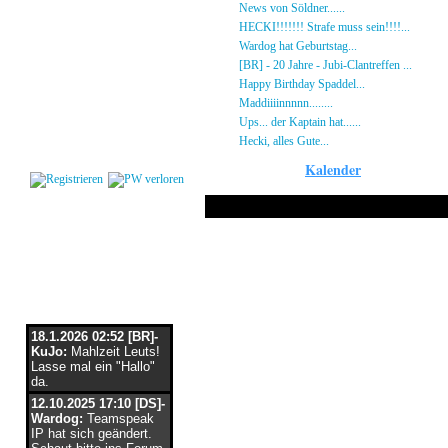
Gästebuch
»
News von Söldner......
16.10.23 - 15:14 von [D
Regeln
»
HECKI!!!!!!! Strafe muss sein!!!!...
21.09.23
Kalender
»
Wardog hat Geburtstag...
15.07.23 - 19:26 von
Impressum
»
[BR] - 20 Jahre - Jubi-Clantreffen ...
13.07.23
Datenschutz
»
Happy Birthday Spaddel...
11.06.23 - 23:13 
Kontakt
»
Maddiiiinnnnn........
18.02.23 - 22:17 von [DS]
»
Ups... der Kaptain hat......
03.12.22 - 08:24 von
Login
»
Hecki, alles Gute...
12.10.22 - 23:54 von BR-He
Kalender
Nur am 25 März 
Flaschenpost
18.1.2026 02:52 [BR]-
KuJo:
Mahlzeit Leuts!
Lasse mal ein "Hallo"
da.
12.10.2025 17:10 [DS]-
Wardog:
Teamspeak
IP hat sich geändert.