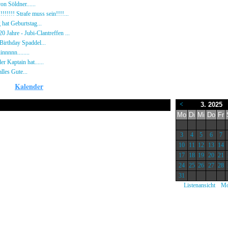
n Söldner......
16.10.23 - 15:14 von [DS]-Wardog
!!!!! Strafe muss sein!!!!...
21.09.23 - 20:33 von BR-Hecki
hat Geburtstag...
15.07.23 - 19:26 von BR-Hecki
0 Jahre - Jubi-Clantreffen ...
13.07.23 - 18:44 von [BR]-KuJo
irthday Spaddel...
11.06.23 - 23:13 von modEmMaik-[DS]
nnnnn........
18.02.23 - 22:17 von [DS]-maddin
er Kaptain hat......
03.12.22 - 08:24 von [DS]-Jeram
lles Gute...
12.10.22 - 23:54 von BR-Hecki
Kalender
<
3. 2025
Nur am 22 März 2025
Mo
Di
Mi
Do
Fr
3
4
5
6
7
10
11
12
13
14
17
18
19
20
21
24
25
26
27
28
31
|
Listenansicht
Mo