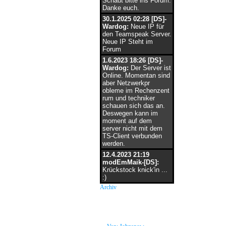
Schaut bitte ins Forum.
Danke euch.
30.1.2025 02:28 [DS]-
Wardog:
Neue IP für
den Teamspeak Server.
Neue IP Steht im
Forum
1.6.2023 18:26 [DS]-
Wardog:
Der Server ist
Online. Momentan sind
aber Netzwerkpr
obleme im Rechenzent
rum und techniker
schauen sich das an.
Deswegen kann im
moment auf dem
server nicht mit dem
TS-Client verbunden
werden.
12.4.2023 21:19
modEmMaik-[DS]:
Krückstock knick'in ...
:)
Archiv
neue Grüße