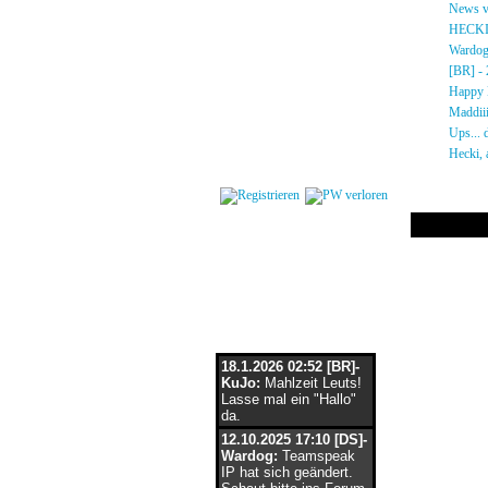
Gästebuch
»
News vo
Regeln
»
HECKI!!
Kalender
»
Wardog 
Impressum
»
[BR] - 2
Datenschutz
»
Happy B
Kontakt
»
Maddiiii
»
Ups... d
Login
»
Hecki, a
Flaschenpost
18.1.2026 02:52 [BR]-
KuJo:
Mahlzeit Leuts!
Lasse mal ein "Hallo"
da.
12.10.2025 17:10 [DS]-
Wardog:
Teamspeak
IP hat sich geändert.