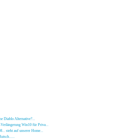
e Diablo Alternative?...
30.01.26 - 18:24 von [DS]-Wardog
Verlängerung Win10 für Priva...
27.09.25 - 19:00 von [DS]-Wardog
08... steht auf unserer Home...
05.05.24 - 09:57 von [DS]-Jeram
utsch......
31.12.23 - 12:50 von [DS]-Jeram