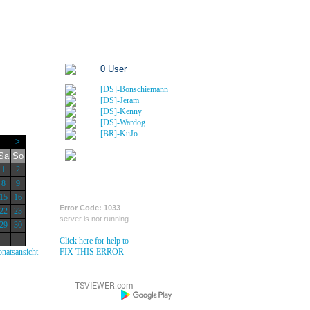
Rangübersicht
Foren-Links
An Deck
0 User
[DS]-Bonschiemann
[DS]-Jeram
[DS]-Kenny
[DS]-Wardog
[BR]-KuJo
>
1 Gast
Sa
So
1
2
Krähennest
8
9
15
16
Error Code: 1033
22
23
server is not running
29
30
Click here for help to
natsansicht
FIX THIS ERROR