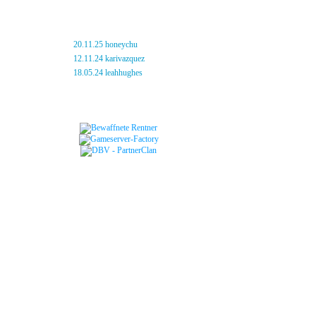
neue Ratten
»
20.11.25 honeychu
»
12.11.24 karivazquez
»
18.05.24 leahhughes
Freundschaften