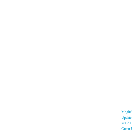
Menü
News
»
Möglich
Forum
»
Update-
[DS]-Shop
»
seit 20
Mitglieder
»
Guten R