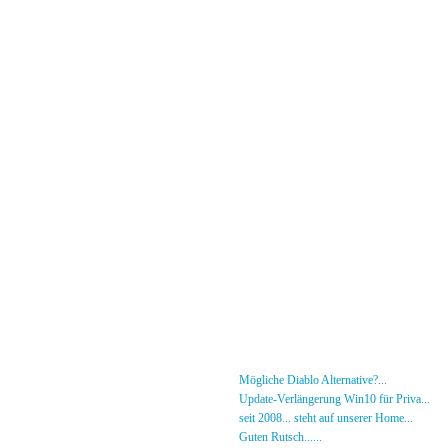
Menü
News
»
Mögliche Diablo Alternative?...
30.01.26 - 18
Forum
»
Update-Verlängerung Win10 für Priva...
27.
[DS]-Shop
»
seit 2008... steht auf unserer Home...
05.05.2
Mitglieder
»
Guten Rutsch......
31.12.23 - 12:50 von [DS]-Jer