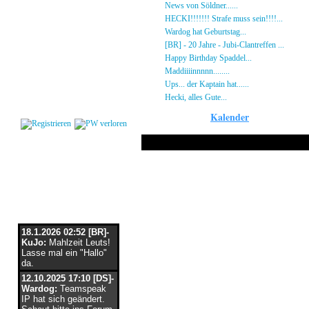
Gästebuch
»
News von Söldner......
16.10.23 - 15:14 von [D
Regeln
»
HECKI!!!!!!! Strafe muss sein!!!!...
21.09.23
Kalender
»
Wardog hat Geburtstag...
15.07.23 - 19:26 von
Impressum
»
[BR] - 20 Jahre - Jubi-Clantreffen ...
13.07.23
Datenschutz
»
Happy Birthday Spaddel...
11.06.23 - 23:13 
Kontakt
»
Maddiiiinnnnn........
18.02.23 - 22:17 von [DS]
»
Ups... der Kaptain hat......
03.12.22 - 08:24 von
Login
»
Hecki, alles Gute...
12.10.22 - 23:54 von BR-He
Kalender
Nur am 2 März 
Flaschenpost
18.1.2026 02:52 [BR]-
KuJo:
Mahlzeit Leuts!
Lasse mal ein "Hallo"
da.
12.10.2025 17:10 [DS]-
Wardog:
Teamspeak
IP hat sich geändert.