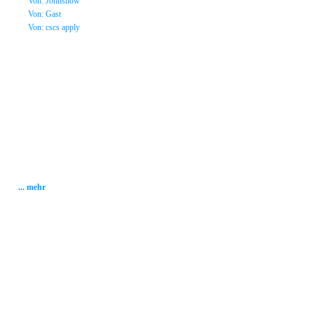
»
Von: Johnsnow
»
Von: Gast
»
Von: cscs apply
Statistik
Gesamt: 2001120
Heute: 104
Gestern: 268
Gästebuch: 58
Forum Posts: 20086
Forum Threads: 2503
Angemeldete User: 184
Wait a Email User: 0
User in Map: 39
Online: 11
... mehr