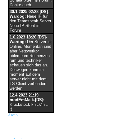
Schaut bitte ins Forum.
Danke euch.
30.1.2025 02:28 [DS]-
Wardog:
Neue IP für
den Teamspeak Server.
Neue IP Steht im
Forum
1.6.2023 18:26 [DS]-
Wardog:
Der Server ist
Online. Momentan sind
aber Netzwerkpr
obleme im Rechenzent
rum und techniker
schauen sich das an.
Deswegen kann im
moment auf dem
server nicht mit dem
TS-Client verbunden
werden.
12.4.2023 21:19
modEmMaik-[DS]:
Krückstock knick'in ...
:)
Archiv
neue Grüße