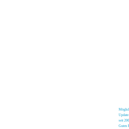
Menü
News
»
Möglich
Forum
»
Update-
[DS]-Shop
»
seit 20
Mitglieder
»
Guten R