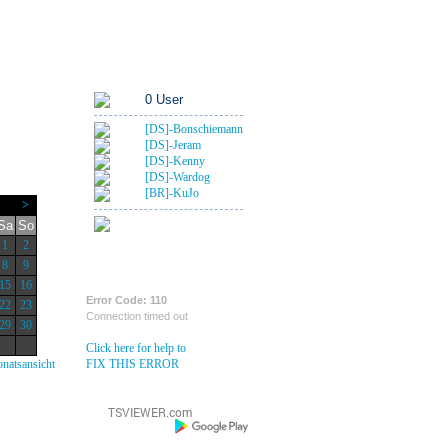
Rangübersicht
Foren-Links
An Deck
0 User
[DS]-Bonschiemann
[DS]-Jeram
[DS]-Kenny
[DS]-Wardog
[BR]-KuJo
>
1 Gast
Sa
So
1
2
Krähennest
8
9
15
16
Error Code: 110
22
23
Connection timed out
29
30
Click here for help to
natsansicht
FIX THIS ERROR