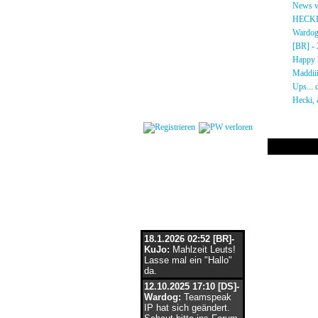
Gästebuch
»
News vo
Regeln
»
HECKI!!
Kalender
»
Wardog 
Impressum
»
[BR] - 2
Datenschutz
»
Happy B
Kontakt
»
Maddiiii
»
Ups... d
Login
»
Hecki, a
Flaschenpost
18.1.2026 02:52 [BR]-
KuJo:
Mahlzeit Leuts!
Lasse mal ein "Hallo"
da.
12.10.2025 17:10 [DS]-
Wardog:
Teamspeak
IP hat sich geändert.