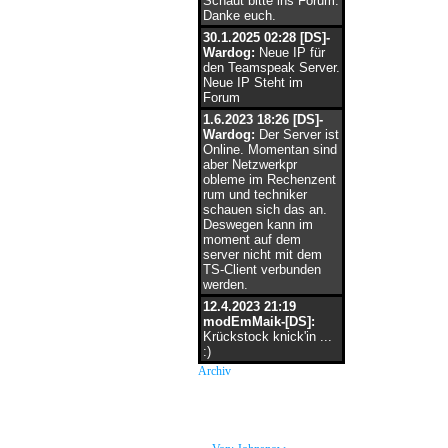
Schaut bitte ins Forum.
Danke euch.
30.1.2025 02:28 [DS]-
Wardog:
Neue IP für
den Teamspeak Server.
Neue IP Steht im
Forum
1.6.2023 18:26 [DS]-
Wardog:
Der Server ist
Online. Momentan sind
aber Netzwerkpr
obleme im Rechenzent
rum und techniker
schauen sich das an.
Deswegen kann im
moment auf dem
server nicht mit dem
TS-Client verbunden
werden.
12.4.2023 21:19
modEmMaik-[DS]:
Krückstock knick'in ...
:)
Archiv
neue Grüße