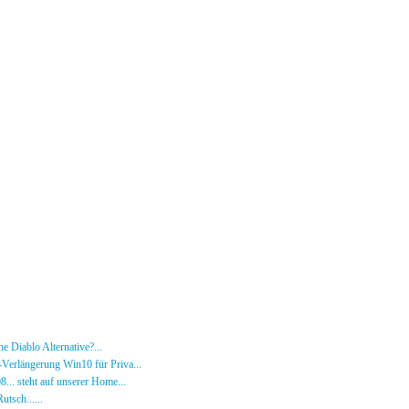
e Diablo Alternative?...
30.01.26 - 18:24 von [DS]-Wardog
Verlängerung Win10 für Priva...
27.09.25 - 19:00 von [DS]-Wardog
08... steht auf unserer Home...
05.05.24 - 09:57 von [DS]-Jeram
utsch......
31.12.23 - 12:50 von [DS]-Jeram