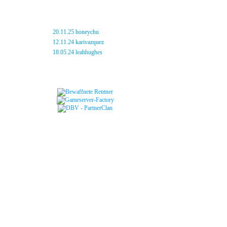
neue Ratten
»
20.11.25 honeychu
»
12.11.24 karivazquez
»
18.05.24 leahhughes
Freundschaften