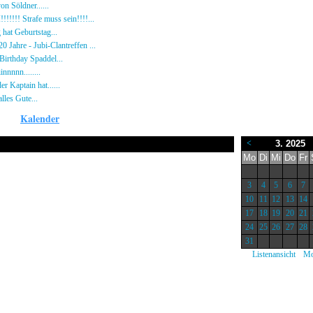
n Söldner......
16.10.23 - 15:14 von [DS]-Wardog
!!!!! Strafe muss sein!!!!...
21.09.23 - 20:33 von BR-Hecki
hat Geburtstag...
15.07.23 - 19:26 von BR-Hecki
0 Jahre - Jubi-Clantreffen ...
13.07.23 - 18:44 von [BR]-KuJo
irthday Spaddel...
11.06.23 - 23:13 von modEmMaik-[DS]
nnnnn........
18.02.23 - 22:17 von [DS]-maddin
er Kaptain hat......
03.12.22 - 08:24 von [DS]-Jeram
lles Gute...
12.10.22 - 23:54 von BR-Hecki
Kalender
<
3. 2025
Nur am 17 März 2025
Mo
Di
Mi
Do
Fr
3
4
5
6
7
10
11
12
13
14
17
18
19
20
21
24
25
26
27
28
31
|
Listenansicht
Mo