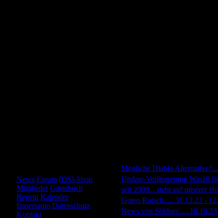
Menü
»
Mögliche Diablo Alternative?...
»
Update-Verlängerung Win10 für
News
Forum
[DS]-Shop
Mitglieder
Gästebuch
»
seit 2008... steht auf unserer H
Regeln
Kalender
»
Guten Rutsch......
31.12.23 - 12
Impressum
Datenschutz
»
News von Söldner......
16.10.23
Kontakt