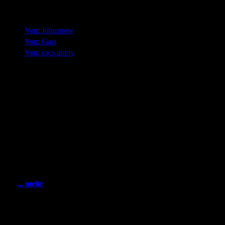
neue Grüße
»
Von: Johnsnow
»
Von: Gast
»
Von: cscs apply
Statistik
Gesamt: 2001423
Heute: 127
Gestern: 280
Gästebuch: 58
Forum Posts: 20086
Forum Threads: 2503
Angemeldete User: 184
Wait a Email User: 0
User in Map: 39
Online: 1
... mehr