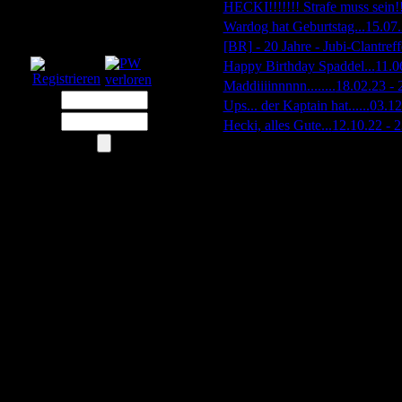
»
HECKI!!!!!!! Strafe muss sein!!!
»
Wardog hat Geburtstag...
15.07
Login
»
[BR] - 20 Jahre - Jubi-Clantreffe
»
Happy Birthday Spaddel...
11.0
»
Maddiiiinnnnn........
18.02.23 -
»
Ups... der Kaptain hat......
03.12
»
Hecki, alles Gute...
12.10.22 - 
Gästebuch
Flaschenpost
18.1.2026 02:52
[BR]-KuJo:
Mahlzeit Leuts!
Lasse mal ein
"Hallo" da.
12.10.2025 17:10
[DS]-Wardog:
Teamspeak IP hat
sich geändert. Schaut
bitte ins Forum.
Danke euch.