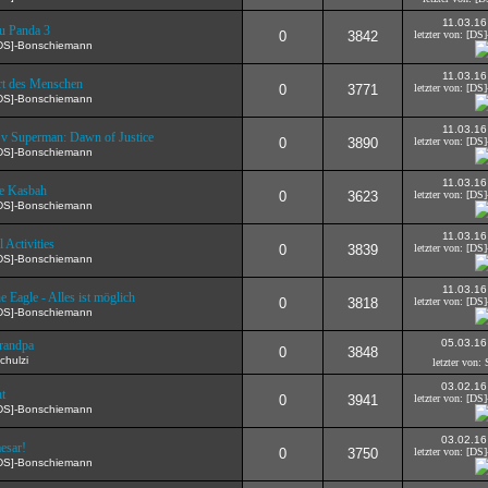
11.03.16
u Panda 3
0
3842
letzter von: [D
[DS]-Bonschiemann
11.03.16
t des Menschen
0
3771
letzter von: [D
[DS]-Bonschiemann
11.03.16
v Superman: Dawn of Justice
0
3890
letzter von: [D
[DS]-Bonschiemann
11.03.16
e Kasbah
0
3623
letzter von: [D
[DS]-Bonschiemann
11.03.16
 Activities
0
3839
letzter von: [D
[DS]-Bonschiemann
11.03.16
e Eagle - Alles ist möglich
0
3818
letzter von: [D
[DS]-Bonschiemann
05.03.16
randpa
0
3848
chulzi
letzter von: 
03.02.16
t
0
3941
letzter von: [D
[DS]-Bonschiemann
03.02.16
esar!
0
3750
letzter von: [D
[DS]-Bonschiemann