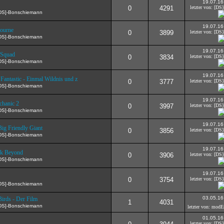
19.07.16
0
4291
letzter von: [D
[DS]-Bonschiemann
19.07.16
ourne
0
3899
letzter von: [D
[DS]-Bonschiemann
19.07.16
 Squad
0
3834
letzter von: [D
[DS]-Bonschiemann
19.07.16
 Fantastic - Einmal Wildnis und z
0
3777
letzter von: [D
[DS]-Bonschiemann
19.07.16
hanic 2
0
3997
letzter von: [D
[DS]-Bonschiemann
19.07.16
ig Friendly Giant
0
3856
letzter von: [D
[DS]-Bonschiemann
19.07.16
ek Beyond
0
3906
letzter von: [D
[DS]-Bonschiemann
19.07.16
0
3754
letzter von: [D
[DS]-Bonschiemann
03.05.16
irds - Der Film
1
4031
[DS]-Bonschiemann
letzter von: mod
01.05.16
letzter von: [D