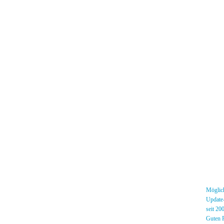
Menü
News
»
Möglich
Forum
»
Update-
[DS]-Shop
»
seit 20
Mitglieder
»
Guten R