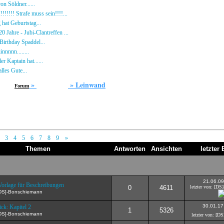
n Söldner......
16.10.23 - 15:14 von [DS]-Wardog
!!!!! Strafe muss sein!!!!...
21.09.23 - 20:33 von BR-Hecki
hat Geburtstag...
15.07.23 - 19:26 von BR-Hecki
0 Jahre - Jubi-Clantreffen ...
13.07.23 - 18:44 von [BR]-KuJo
irthday Spaddel...
11.06.23 - 23:13 von modEmMaik-[DS]
nnnnn........
18.02.23 - 22:17 von [DS]-maddin
er Kaptain hat......
03.12.22 - 08:24 von [DS]-Jeram
lles Gute...
12.10.22 - 23:54 von BR-Hecki
»
»
Leinwand
Forum
Seemannsgarn
and
|
|
|
|
|
|
|
]
3
4
5
6
7
8
9
»
Themen
Antworten
Ansichten
letzter 
21.06.09
Vorlage für Beschreibungen
0
4611
letzter von: [D
[DS]-Bonschiemann
30.01.17
ck: Kapitel 2
1
5326
[DS]-Bonschiemann
letzter von: [DS]