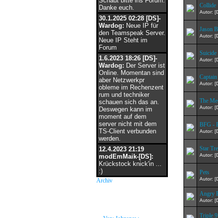
Schaut bitte ins Forum.
Collide
Danke euch.
Autor: 
30.1.2025 02:28 [DS]-
Wardog:
Neue IP für
Jason B
den Teamspeak Server.
Autor: 
Neue IP Steht im
Forum
Suicide
1.6.2023 18:26 [DS]-
Autor: 
Wardog:
Der Server ist
Online. Momentan sind
Captain
aber Netzwerkpr
Autor: 
obleme im Rechenzent
rum und techniker
The Mec
schauen sich das an.
Autor: 
Deswegen kann im
moment auf dem
server nicht mit dem
BFG - B
TS-Client verbunden
Autor: 
werden.
Star Tr
12.4.2023 21:19
Autor: 
modEmMaik-[DS]:
Krückstock knick'in ...
:)
Pets
Autor: 
Archiv
Angry B
neue Grüße
Autor: 
Triple 9