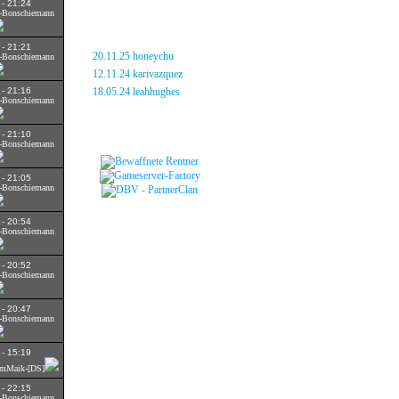
 - 21:24
S]-Bonschiemann
neue Ratten
 - 21:21
»
20.11.25 honeychu
S]-Bonschiemann
»
12.11.24 karivazquez
»
 - 21:16
18.05.24 leahhughes
S]-Bonschiemann
Freundschaften
 - 21:10
S]-Bonschiemann
 - 21:05
S]-Bonschiemann
 - 20:54
S]-Bonschiemann
 - 20:52
S]-Bonschiemann
 - 20:47
S]-Bonschiemann
 - 15:19
EmMaik-[DS]
 - 22:15
S]-Bonschiemann