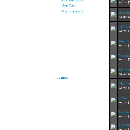
»
Von: Johnsnow
Autor: 
»
Von: Gast
»
Von: cscs apply
Schrott
Autor: 
Statistik
The Wit
Autor: 
Gesamt: 2001251
Heute: 235
Money 
Gestern: 268
Autor: 
Gästebuch: 58
Forum Posts: 20086
Warcraf
Forum Threads: 2503
Autor: 
Angemeldete User: 184
Wait a Email User: 0
User in Map: 39
Ein Ma
Online: 1
Autor: 
... mehr
The Jun
Autor: 
A War
Autor: 
Ein Hol
Autor: 
Deadpo
Autor: 