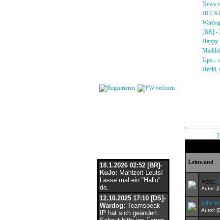
Gästebuch
»
News vo
Regeln
»
HECKI!!
Kalender
»
Wardog 
Impressum
»
[BR] - 2
Datenschutz
»
Happy B
Kontakt
»
Maddiiii
»
Ups... d
Login
»
Hecki, a
Leinw
Seite: [ 1 |
2
Flaschenpost
Leinwand
18.1.2026 02:52 [BR]-
KuJo:
Mahlzeit Leuts!
Lasse mal ein "Hallo"
Fest:
da.
Autor: 
12.10.2025 17:10 [DS]-
John Wi
Wardog:
Teamspeak
Autor: 
IP hat sich geändert.