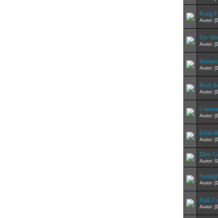
Kung F
Autor: 
Der Wer
Autor: 
Batman 
Autor: 
Rock th
Autor: 
Criminal
Autor: 
Eddie th
Autor: 
Dirty G
Autor: S
Spotligh
Autor: 
Hail, Ca
Autor: 