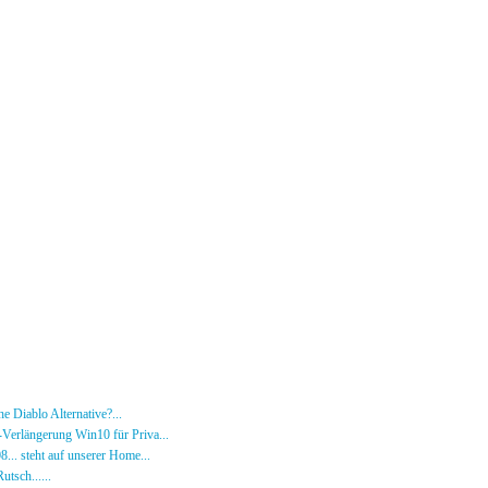
e Diablo Alternative?...
30.01.26 - 18:24 von [DS]-Wardog
Verlängerung Win10 für Priva...
27.09.25 - 19:00 von [DS]-Wardog
08... steht auf unserer Home...
05.05.24 - 09:57 von [DS]-Jeram
utsch......
31.12.23 - 12:50 von [DS]-Jeram