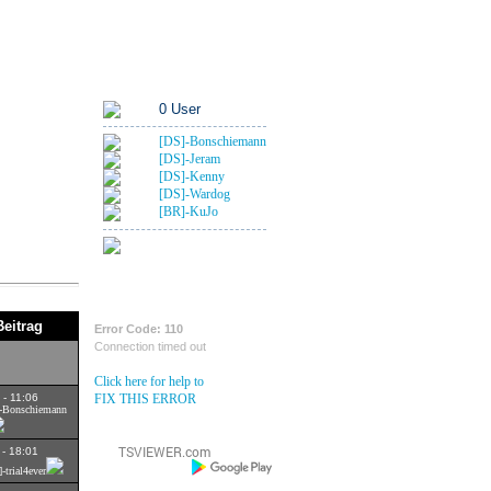
Rangübersicht
Foren-Links
An Deck
0 User
[DS]-Bonschiemann
[DS]-Jeram
[DS]-Kenny
[DS]-Wardog
[BR]-KuJo
1 Gast
Krähennest
Beitrag
Error Code: 110
Connection timed out
Click here for help to
 - 11:06
FIX THIS ERROR
S]-Bonschiemann
 - 18:01
-trial4ever