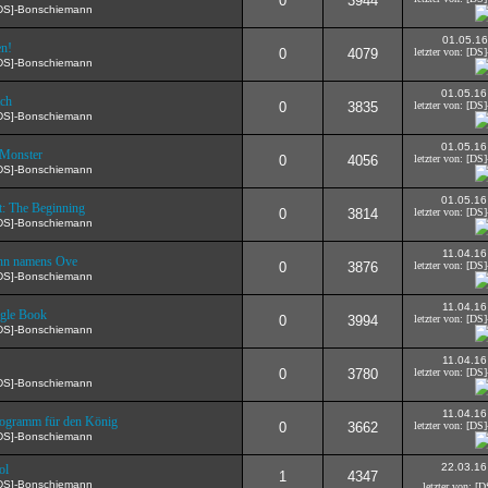
0
3944
[DS]-Bonschiemann
01.05.16
en!
0
4079
letzter von: [D
[DS]-Bonschiemann
01.05.16
ch
0
3835
letzter von: [D
[DS]-Bonschiemann
01.05.16
Monster
0
4056
letzter von: [D
[DS]-Bonschiemann
01.05.16
t: The Beginning
0
3814
letzter von: [D
[DS]-Bonschiemann
11.04.16
nn namens Ove
0
3876
letzter von: [D
[DS]-Bonschiemann
11.04.16
gle Book
0
3994
letzter von: [D
[DS]-Bonschiemann
11.04.16
0
3780
letzter von: [D
[DS]-Bonschiemann
11.04.16
ogramm für den König
0
3662
letzter von: [D
[DS]-Bonschiemann
22.03.16
ol
1
4347
[DS]-Bonschiemann
letzter von: [