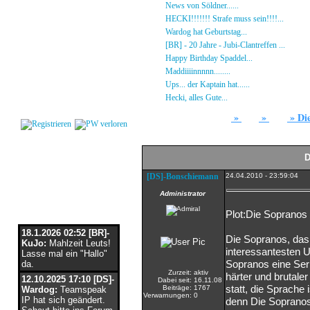
Gästebuch
»
News von Söldner......
16.10.23 - 15:14 von [D
Regeln
»
HECKI!!!!!!! Strafe muss sein!!!!...
21.09.23
Kalender
»
Wardog hat Geburtstag...
15.07.23 - 19:26 von
Impressum
»
[BR] - 20 Jahre - Jubi-Clantreffen ...
13.07.23
Datenschutz
»
Happy Birthday Spaddel...
11.06.23 - 23:13 
Kontakt
»
Maddiiiinnnnn........
18.02.23 - 22:17 von [DS]
»
Ups... der Kaptain hat......
03.12.22 - 08:24 von
Login
»
Hecki, alles Gute...
12.10.22 - 23:54 von BR-He
»
»
»
Di
Forum
Array
Röhre
D
[DS]-Bonschiemann
24.04.2010 - 23:59:04
Administrator
Flaschenpost
Plot:Die Sopranos
18.1.2026 02:52 [BR]-
Die Sopranos, das 
KuJo:
Mahlzeit Leuts!
interessantesten U
Lasse mal ein "Hallo"
Sopranos eine Seri
da.
Zurzeit:
aktiv
härter und brutaler
12.10.2025 17:10 [DS]-
Dabei seit:
16.11.08
statt, die Sprache 
Beiträge:
1767
Wardog:
Teamspeak
Verwarnungen:
0
IP hat sich geändert.
denn Die Sopranos 