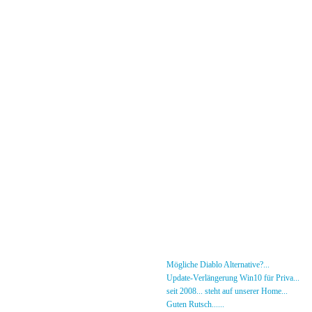
Menü
News
»
Mögliche Diablo Alternative?...
30.01.26 - 18
Forum
»
Update-Verlängerung Win10 für Priva...
27.
[DS]-Shop
»
seit 2008... steht auf unserer Home...
05.05.2
Mitglieder
»
Guten Rutsch......
31.12.23 - 12:50 von [DS]-Jer