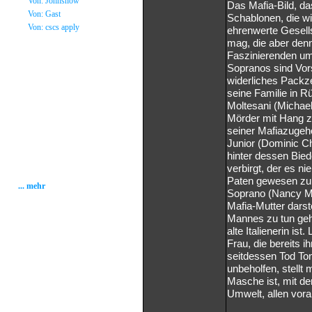
»
Von: Johnsnow
Das Mafia-Bild, das
»
Von: Gast
Schablonen, die wi
»
Von: cscs apply
ehrenwerte Gesells
mag, die aber den
Statistik
Faszinierenden um
Sopranos sind Vors
widerliches Packze
Gesamt: 2002592
Heute: 252
seine Familie in R
Gestern: 337
Moltesani (Michael
Gästebuch: 58
Mörder mit Hang z
Forum Posts: 20086
seiner Mafiazugehö
Forum Threads: 2503
Junior (Dominic Ch
Angemeldete User: 184
Wait a Email User: 0
hinter dessen Bied
User in Map: 39
verbirgt, der es n
Online: 10
Paten gewesen zu 
... mehr
Soprano (Nancy Ma
Mafia-Mutter darste
Mannes zu tun geha
alte Italienerin ist
Frau, die bereits
seitdessen Tod Ton
unbeholfen, stellt
Masche ist, mit de
Umwelt, allen voran