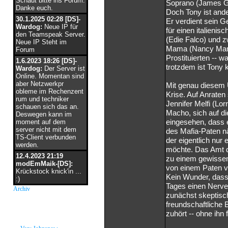
Schaut bitte ins Forum.
Soprano (James Gan
Danke euch.
Doch Tony ist ande
30.1.2025 02:28 [DS]-
Er verdient sein Ge
Wardog:
Neue IP für
für einen italienis
den Teamspeak Server.
(Edie Falco) und z
Neue IP Steht im
Mama (Nancy March
Forum
Prostituierten -- w
1.6.2023 18:26 [DS]-
trotzdem ist Tony 
Wardog:
Der Server ist
Online. Momentan sind
aber Netzwerkpr
Mit genau diesem U
obleme im Rechenzent
Krise. Auf Anraten
rum und techniker
Jennifer Melfi (Lor
schauen sich das an.
Macho, sich auf di
Deswegen kann im
eingesehen, dass e
moment auf dem
server nicht mit dem
des Mafia-Paten nä
TS-Client verbunden
der eigentlich nur
werden.
möchte. Das Amt d
12.4.2023 21:19
zu einem gewissen 
modEmMaik-[DS]:
von einem Paten ve
Krückstock knick'in ...
Kein Wunder, dass 
:)
Tages einen Nerve
Archiv
zunächst skeptisch
freundschaftliche 
neue Grüße
zuhört -- ohne ihn f