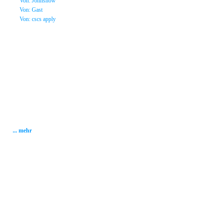
»
Von: Johnsnow
»
Von: Gast
»
Von: cscs apply
Statistik
Gesamt: 2002598
Heute: 258
Gestern: 337
Gästebuch: 58
Forum Posts: 20086
Forum Threads: 2503
Angemeldete User: 184
Wait a Email User: 0
User in Map: 39
Online: 122
... mehr