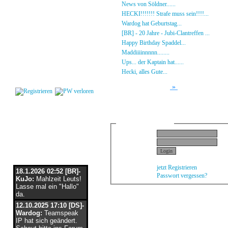
Gästebuch
»
News von Söldner......
16.10.23 - 15:14 von [D
Regeln
»
HECKI!!!!!!! Strafe muss sein!!!!...
21.09.23
Kalender
»
Wardog hat Geburtstag...
15.07.23 - 19:26 von
Impressum
»
[BR] - 20 Jahre - Jubi-Clantreffen ...
13.07.23
Datenschutz
»
Happy Birthday Spaddel...
11.06.23 - 23:13 
Kontakt
»
Maddiiiinnnnn........
18.02.23 - 22:17 von [DS]
»
Ups... der Kaptain hat......
03.12.22 - 08:24 von
Login
»
Hecki, alles Gute...
12.10.22 - 23:54 von BR-He
»
Forum
Private Nachrichten
Gäste dürfen keine Privaten Nachrichten 
E I N L O G G E N
Nickname
:
Passwort
:
Flaschenpost
jetzt Registrieren
18.1.2026 02:52 [BR]-
Passwort vergessen?
KuJo:
Mahlzeit Leuts!
Lasse mal ein "Hallo"
da.
12.10.2025 17:10 [DS]-
Wardog:
Teamspeak
IP hat sich geändert.