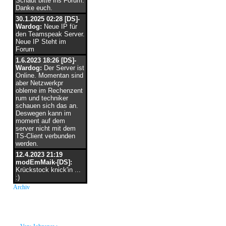
Schaut bitte ins Forum.
Danke euch.
30.1.2025 02:28 [DS]-
Wardog:
Neue IP für
den Teamspeak Server.
Neue IP Steht im
Forum
1.6.2023 18:26 [DS]-
Wardog:
Der Server ist
Online. Momentan sind
aber Netzwerkpr
obleme im Rechenzent
rum und techniker
schauen sich das an.
Deswegen kann im
moment auf dem
server nicht mit dem
TS-Client verbunden
werden.
12.4.2023 21:19
modEmMaik-[DS]:
Krückstock knick'in ...
:)
Archiv
neue Grüße