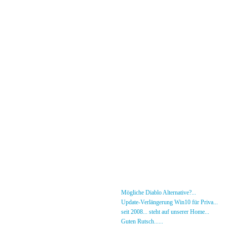
Menü
News
»
Mögliche Diablo Alternative?...
30.01.26 - 18
Forum
»
Update-Verlängerung Win10 für Priva...
27.
[DS]-Shop
»
seit 2008... steht auf unserer Home...
05.05.2
Mitglieder
»
Guten Rutsch......
31.12.23 - 12:50 von [DS]-Jer