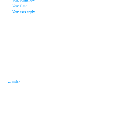
»
Von: Johnsnow
»
Von: Gast
»
Von: cscs apply
Statistik
Gesamt: 2002739
Heute: 399
Gestern: 337
Gästebuch: 58
Forum Posts: 20086
Forum Threads: 2503
Angemeldete User: 184
Wait a Email User: 0
User in Map: 39
Online: 60
... mehr