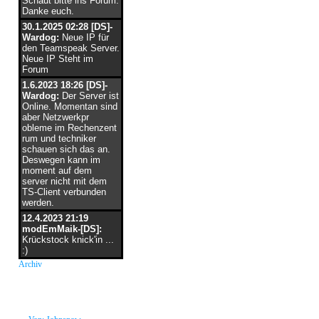
Schaut bitte ins Forum.
Danke euch.
30.1.2025 02:28 [DS]-
Wardog:
Neue IP für
den Teamspeak Server.
Neue IP Steht im
Forum
1.6.2023 18:26 [DS]-
Wardog:
Der Server ist
Online. Momentan sind
aber Netzwerkpr
obleme im Rechenzent
rum und techniker
schauen sich das an.
Deswegen kann im
moment auf dem
server nicht mit dem
TS-Client verbunden
werden.
12.4.2023 21:19
modEmMaik-[DS]:
Krückstock knick'in ...
:)
Archiv
neue Grüße