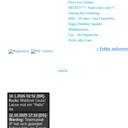
Gästebuch
»
News von Söldner......
16.10.23 - 15:14 von [D
Regeln
»
HECKI!!!!!!! Strafe muss sein!!!!...
21.09.23
Kalender
»
Wardog hat Geburtstag...
15.07.23 - 19:26 von
Impressum
»
[BR] - 20 Jahre - Jubi-Clantreffen ...
13.07.23
Datenschutz
»
Happy Birthday Spaddel...
11.06.23 - 23:13 
Kontakt
»
Maddiiiinnnnn........
18.02.23 - 22:17 von [DS]
»
Ups... der Kaptain hat......
03.12.22 - 08:24 von
Login
»
Hecki, alles Gute...
12.10.22 - 23:54 von BR-He
»
Fehler aufgetret
Forum
Es ist/sind folgende(r) Fehler aufgetret
keine Berechtigung
zurück
Flaschenpost
18.1.2026 02:52 [BR]-
KuJo:
Mahlzeit Leuts!
Lasse mal ein "Hallo"
da.
12.10.2025 17:10 [DS]-
Wardog:
Teamspeak
IP hat sich geändert.