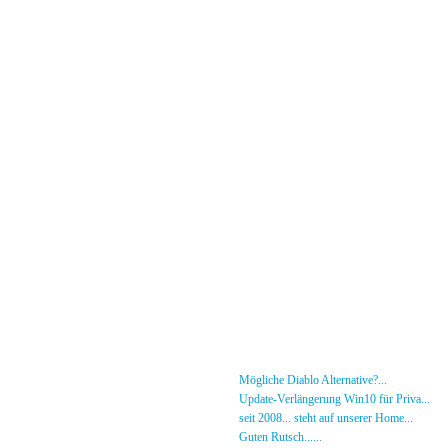
Menü
News
»
Mögliche Diablo Alternative?...
30.01.26 - 18
Forum
»
Update-Verlängerung Win10 für Priva...
27.
[DS]-Shop
»
seit 2008... steht auf unserer Home...
05.05.2
Mitglieder
»
Guten Rutsch......
31.12.23 - 12:50 von [DS]-Jer