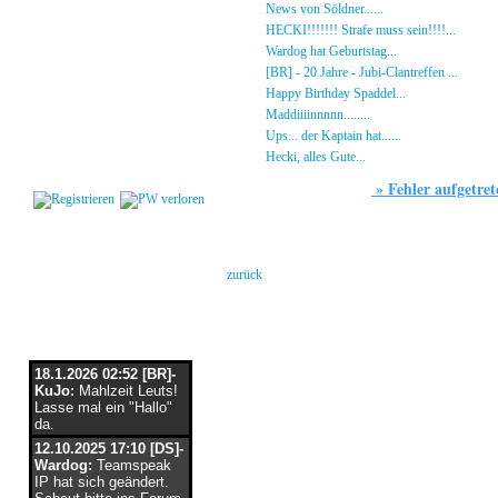
Gästebuch
»
News von Söldner......
16.10.23 - 15:14 von [D
Regeln
»
HECKI!!!!!!! Strafe muss sein!!!!...
21.09.23
Kalender
»
Wardog hat Geburtstag...
15.07.23 - 19:26 von
Impressum
»
[BR] - 20 Jahre - Jubi-Clantreffen ...
13.07.23
Datenschutz
»
Happy Birthday Spaddel...
11.06.23 - 23:13 
Kontakt
»
Maddiiiinnnnn........
18.02.23 - 22:17 von [DS]
»
Ups... der Kaptain hat......
03.12.22 - 08:24 von
Login
»
Hecki, alles Gute...
12.10.22 - 23:54 von BR-He
»
Fehler aufgetret
Forum
Es ist/sind folgende(r) Fehler aufgetret
keine Berechtigung
zurück
Flaschenpost
18.1.2026 02:52 [BR]-
KuJo:
Mahlzeit Leuts!
Lasse mal ein "Hallo"
da.
12.10.2025 17:10 [DS]-
Wardog:
Teamspeak
IP hat sich geändert.