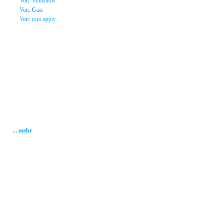
»
Von: Johnsnow
»
Von: Gast
»
Von: cscs apply
Statistik
Gesamt: 2001856
Heute: 223
Gestern: 337
Gästebuch: 58
Forum Posts: 20086
Forum Threads: 2503
Angemeldete User: 184
Wait a Email User: 0
User in Map: 39
Online: 3
... mehr