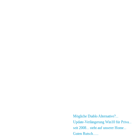
Menü
News
»
Mögliche Diablo Alternative?...
30.01.26 - 18
Forum
»
Update-Verlängerung Win10 für Priva...
27.
[DS]-Shop
»
seit 2008... steht auf unserer Home...
05.05.2
Mitglieder
»
Guten Rutsch......
31.12.23 - 12:50 von [DS]-Jer