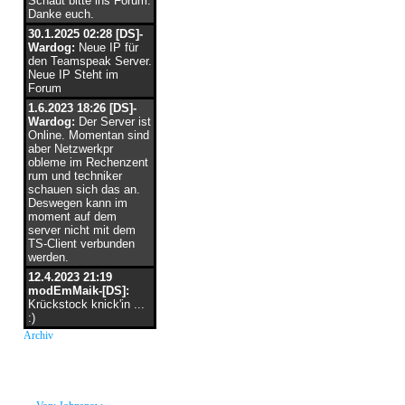
Schaut bitte ins Forum.
Danke euch.
30.1.2025 02:28 [DS]-
Wardog:
Neue IP für
den Teamspeak Server.
Neue IP Steht im
Forum
1.6.2023 18:26 [DS]-
Wardog:
Der Server ist
Online. Momentan sind
aber Netzwerkpr
obleme im Rechenzent
rum und techniker
schauen sich das an.
Deswegen kann im
moment auf dem
server nicht mit dem
TS-Client verbunden
werden.
12.4.2023 21:19
modEmMaik-[DS]:
Krückstock knick'in ...
:)
Archiv
neue Grüße